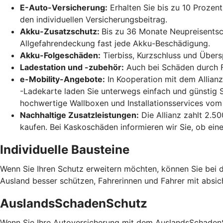
E-Auto-Versicherung:
Erhalten Sie bis zu 10 Prozent
den individuellen Versicherungsbeitrag.
Akku-Zusatzschutz:
Bis zu 36 Monate Neupreisentsc
Allgefahrendeckung fast jede Akku-Beschädigung.
Akku-Folgeschäden:
Tierbiss, Kurzschluss und Über
Ladestation und -zubehör:
Auch bei Schäden durch Fe
e-Mobility-Angebote:
In Kooperation mit dem Allianz
-Ladekarte laden Sie unterwegs einfach und günstig
hochwertige Wallboxen und Installationsservices vom
Nachhaltige Zusatzleistungen:
Die Allianz zahlt 2.5
kaufen. Bei Kaskoschäden informieren wir Sie, ob eine
Individuelle Bausteine
Wenn Sie Ihren Schutz erweitern möchten, können Sie bei d
Ausland besser schützen, Fahrerinnen und Fahrer mit absic
AuslandsSchadenSchutz
Wenn Sie Ihre Autoversicherung mit dem AuslandsSchadenSc