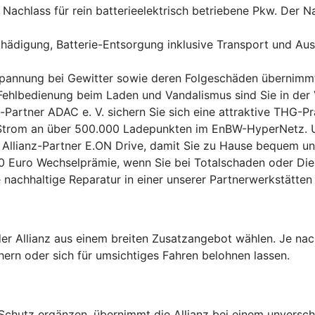
 Nachlass für rein batterieelektrisch betriebene Pkw. Der N
hädigung, Batterie-Entsorgung inklusive Transport und Aus
spannung bei Gewitter sowie deren Folgeschäden übernimmt 
hlbedienung beim Laden und Vandalismus sind Sie in der V
-Partner ADAC e. V. sichern Sie sich eine attraktive THG-P
 Strom an über 500.000 Ladepunkten im EnBW-HyperNetz. U
 Allianz-Partner E.ON Drive, damit Sie zu Hause bequem un
00 Euro Wechselprämie, wenn Sie bei Totalschaden oder Die
 nachhaltige Reparatur in einer unserer Partnerwerkstätten
er Allianz aus einem breiten Zusatzangebot wählen. Je nac
hern oder sich für umsichtiges Fahren belohnen lassen.
hutz ergänzen, übernimmt die Allianz bei einem unverschu